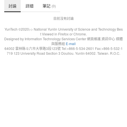
討論
詳細
筆記
(0)
目前沒有討論
YunTech ©2020>> National Yunlin University of Science and Technology Bes
t Viewed in Firefox or Chrome.
Designed by Information Technology Services Center 網頁維護.資訊中心 媒體
與服務組
E-mail
64002 雲林縣斗六市大學路3段123號 Tel:+866-5-534-2601 Fax:+866-5-532-1
719 123 University Road Section 3 Douliou. Yunlin 64002. Taiwan. R.O.C.