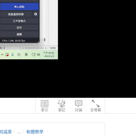
索引
筆記
討論
全螢幕
知識庫
...
軟體教學