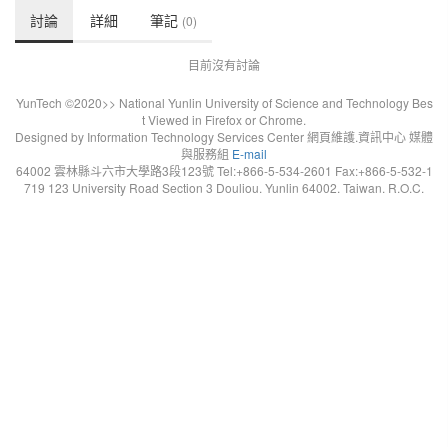
討論
詳細
筆記
(0)
目前沒有討論
YunTech ©2020>> National Yunlin University of Science and Technology Bes
t Viewed in Firefox or Chrome.
Designed by Information Technology Services Center 網頁維護.資訊中心 媒體
與服務組
E-mail
64002 雲林縣斗六市大學路3段123號 Tel:+866-5-534-2601 Fax:+866-5-532-1
719 123 University Road Section 3 Douliou. Yunlin 64002. Taiwan. R.O.C.