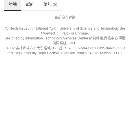
討論
詳細
筆記
(0)
目前沒有討論
YunTech ©2020>> National Yunlin University of Science and Technology Bes
t Viewed in Firefox or Chrome.
Designed by Information Technology Services Center 網頁維護.資訊中心 媒體
與服務組
E-mail
64002 雲林縣斗六市大學路3段123號 Tel:+866-5-534-2601 Fax:+866-5-532-1
719 123 University Road Section 3 Douliou. Yunlin 64002. Taiwan. R.O.C.