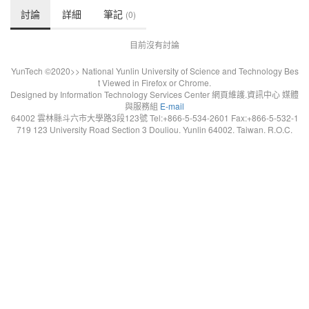
討論
詳細
筆記
(0)
目前沒有討論
YunTech ©2020>> National Yunlin University of Science and Technology Bes
t Viewed in Firefox or Chrome.
Designed by Information Technology Services Center 網頁維護.資訊中心 媒體
與服務組
E-mail
64002 雲林縣斗六市大學路3段123號 Tel:+866-5-534-2601 Fax:+866-5-532-1
719 123 University Road Section 3 Douliou. Yunlin 64002. Taiwan. R.O.C.