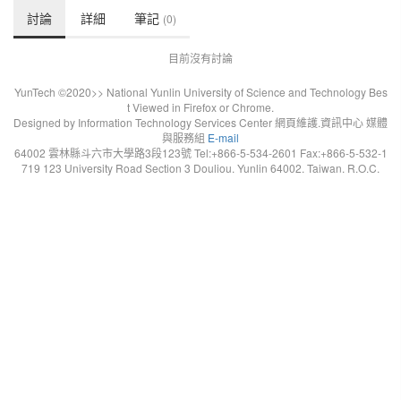
討論
詳細
筆記
(0)
目前沒有討論
YunTech ©2020>> National Yunlin University of Science and Technology Bes
t Viewed in Firefox or Chrome.
Designed by Information Technology Services Center 網頁維護.資訊中心 媒體
與服務組
E-mail
64002 雲林縣斗六市大學路3段123號 Tel:+866-5-534-2601 Fax:+866-5-532-1
719 123 University Road Section 3 Douliou. Yunlin 64002. Taiwan. R.O.C.