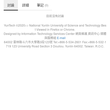
討論
詳細
筆記
(0)
目前沒有討論
YunTech ©2020>> National Yunlin University of Science and Technology Bes
t Viewed in Firefox or Chrome.
Designed by Information Technology Services Center 網頁維護.資訊中心 媒體
與服務組
E-mail
64002 雲林縣斗六市大學路3段123號 Tel:+866-5-534-2601 Fax:+866-5-532-1
719 123 University Road Section 3 Douliou. Yunlin 64002. Taiwan. R.O.C.