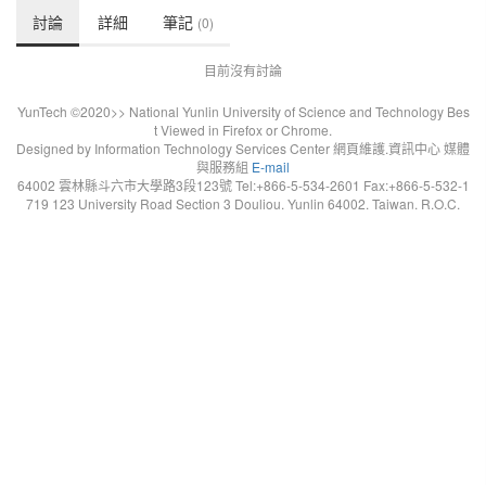
討論
詳細
筆記
(0)
目前沒有討論
YunTech ©2020>> National Yunlin University of Science and Technology Bes
t Viewed in Firefox or Chrome.
Designed by Information Technology Services Center 網頁維護.資訊中心 媒體
與服務組
E-mail
64002 雲林縣斗六市大學路3段123號 Tel:+866-5-534-2601 Fax:+866-5-532-1
719 123 University Road Section 3 Douliou. Yunlin 64002. Taiwan. R.O.C.