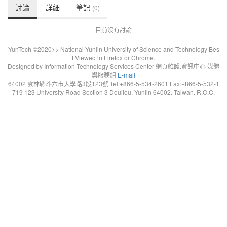
討論
詳細
筆記
(0)
目前沒有討論
YunTech ©2020>> National Yunlin University of Science and Technology Bes
t Viewed in Firefox or Chrome.
Designed by Information Technology Services Center 網頁維護.資訊中心 媒體
與服務組
E-mail
64002 雲林縣斗六市大學路3段123號 Tel:+866-5-534-2601 Fax:+866-5-532-1
719 123 University Road Section 3 Douliou. Yunlin 64002. Taiwan. R.O.C.