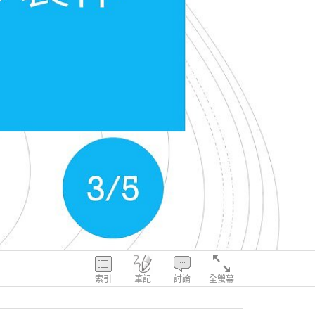
索引
筆記
討論
全螢幕