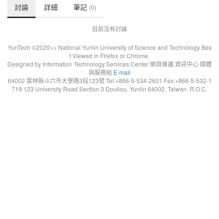
討論
詳細
筆記
(0)
目前沒有討論
YunTech ©2020>> National Yunlin University of Science and Technology Bes
t Viewed in Firefox or Chrome.
Designed by Information Technology Services Center 網頁維護.資訊中心 媒體
與服務組
E-mail
64002 雲林縣斗六市大學路3段123號 Tel:+866-5-534-2601 Fax:+866-5-532-1
719 123 University Road Section 3 Douliou. Yunlin 64002. Taiwan. R.O.C.