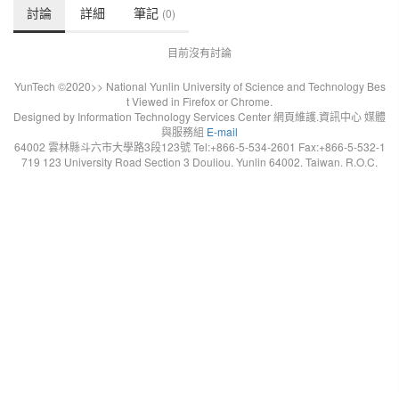
討論
詳細
筆記
(0)
目前沒有討論
YunTech ©2020>> National Yunlin University of Science and Technology Bes
t Viewed in Firefox or Chrome.
Designed by Information Technology Services Center 網頁維護.資訊中心 媒體
與服務組
E-mail
64002 雲林縣斗六市大學路3段123號 Tel:+866-5-534-2601 Fax:+866-5-532-1
719 123 University Road Section 3 Douliou. Yunlin 64002. Taiwan. R.O.C.