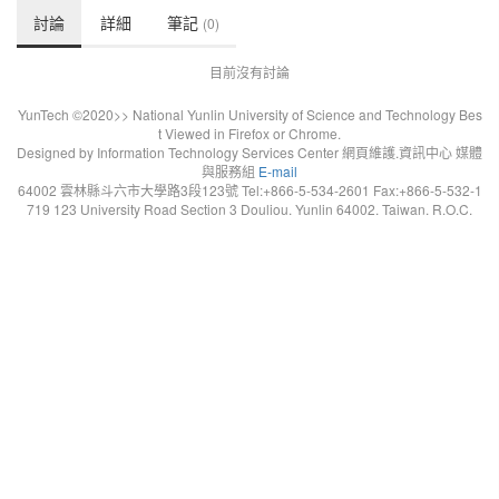
討論
詳細
筆記
(0)
目前沒有討論
YunTech ©2020>> National Yunlin University of Science and Technology Bes
t Viewed in Firefox or Chrome.
Designed by Information Technology Services Center 網頁維護.資訊中心 媒體
與服務組
E-mail
64002 雲林縣斗六市大學路3段123號 Tel:+866-5-534-2601 Fax:+866-5-532-1
719 123 University Road Section 3 Douliou. Yunlin 64002. Taiwan. R.O.C.