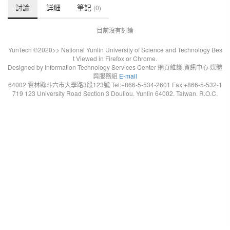
討論
詳細
筆記
(0)
目前沒有討論
YunTech ©2020>> National Yunlin University of Science and Technology Bes
t Viewed in Firefox or Chrome.
Designed by Information Technology Services Center 網頁維護.資訊中心 媒體
與服務組
E-mail
64002 雲林縣斗六市大學路3段123號 Tel:+866-5-534-2601 Fax:+866-5-532-1
719 123 University Road Section 3 Douliou. Yunlin 64002. Taiwan. R.O.C.