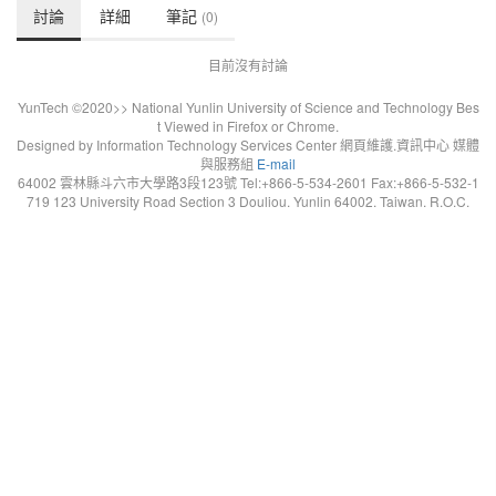
討論
詳細
筆記
(0)
目前沒有討論
YunTech ©2020>> National Yunlin University of Science and Technology Bes
t Viewed in Firefox or Chrome.
Designed by Information Technology Services Center 網頁維護.資訊中心 媒體
與服務組
E-mail
64002 雲林縣斗六市大學路3段123號 Tel:+866-5-534-2601 Fax:+866-5-532-1
719 123 University Road Section 3 Douliou. Yunlin 64002. Taiwan. R.O.C.