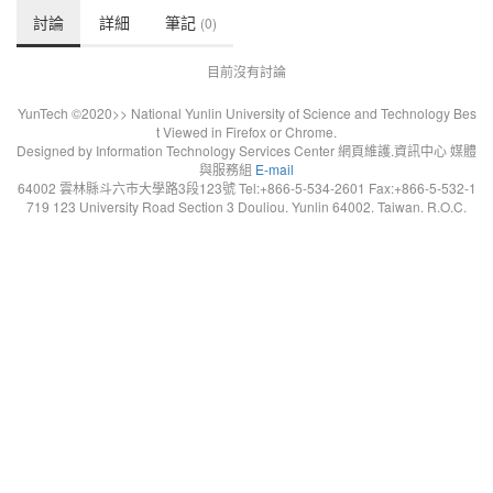
討論
詳細
筆記
(0)
目前沒有討論
YunTech ©2020>> National Yunlin University of Science and Technology Bes
t Viewed in Firefox or Chrome.
Designed by Information Technology Services Center 網頁維護.資訊中心 媒體
與服務組
E-mail
64002 雲林縣斗六市大學路3段123號 Tel:+866-5-534-2601 Fax:+866-5-532-1
719 123 University Road Section 3 Douliou. Yunlin 64002. Taiwan. R.O.C.