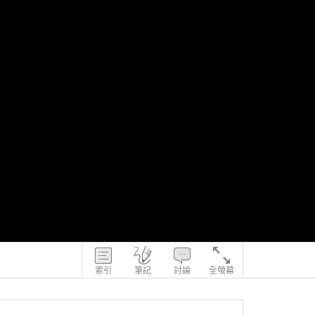
索引
筆記
討論
全螢幕