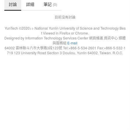
討論
詳細
筆記
(0)
目前沒有討論
YunTech ©2020>> National Yunlin University of Science and Technology Bes
t Viewed in Firefox or Chrome.
Designed by Information Technology Services Center 網頁維護.資訊中心 媒體
與服務組
E-mail
64002 雲林縣斗六市大學路3段123號 Tel:+866-5-534-2601 Fax:+866-5-532-1
719 123 University Road Section 3 Douliou. Yunlin 64002. Taiwan. R.O.C.