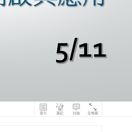
索引
筆記
討論
全螢幕