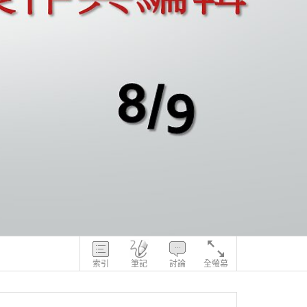
索引
筆記
討論
全螢幕