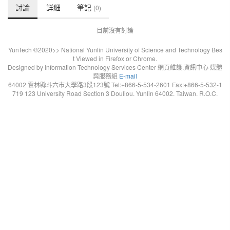
討論
詳細
筆記
(0)
目前沒有討論
YunTech ©2020>> National Yunlin University of Science and Technology Bes
t Viewed in Firefox or Chrome.
Designed by Information Technology Services Center 網頁維護.資訊中心 媒體
與服務組
E-mail
64002 雲林縣斗六市大學路3段123號 Tel:+866-5-534-2601 Fax:+866-5-532-1
719 123 University Road Section 3 Douliou. Yunlin 64002. Taiwan. R.O.C.