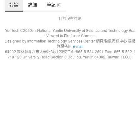
討論
詳細
筆記
(0)
目前沒有討論
YunTech ©2020>> National Yunlin University of Science and Technology Bes
t Viewed in Firefox or Chrome.
Designed by Information Technology Services Center 網頁維護.資訊中心 媒體
與服務組
E-mail
64002 雲林縣斗六市大學路3段123號 Tel:+866-5-534-2601 Fax:+866-5-532-1
719 123 University Road Section 3 Douliou. Yunlin 64002. Taiwan. R.O.C.