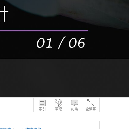
索引
筆記
討論
全螢幕