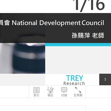
索引
筆記
討論
全螢幕