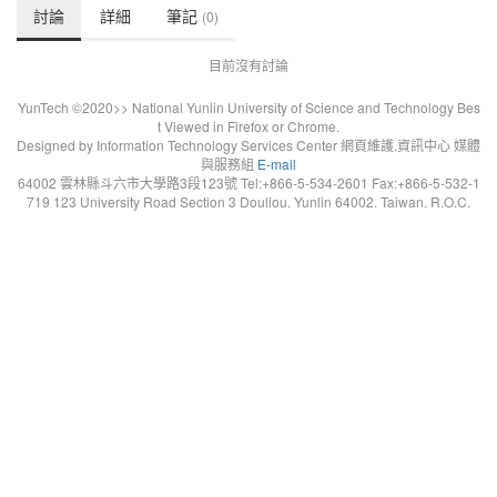
討論
詳細
筆記
(0)
目前沒有討論
YunTech ©2020>> National Yunlin University of Science and Technology Bes
t Viewed in Firefox or Chrome.
Designed by Information Technology Services Center 網頁維護.資訊中心 媒體
與服務組
E-mail
64002 雲林縣斗六市大學路3段123號 Tel:+866-5-534-2601 Fax:+866-5-532-1
719 123 University Road Section 3 Douliou. Yunlin 64002. Taiwan. R.O.C.