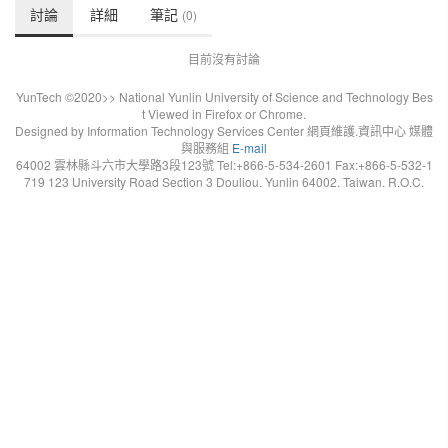
討論
詳細
筆記
(0)
目前沒有討論
YunTech ©2020>> National Yunlin University of Science and Technology Bes
t Viewed in Firefox or Chrome.
Designed by Information Technology Services Center 網頁維護.資訊中心 媒體
與服務組
E-mail
64002 雲林縣斗六市大學路3段123號 Tel:+866-5-534-2601 Fax:+866-5-532-1
719 123 University Road Section 3 Douliou. Yunlin 64002. Taiwan. R.O.C.