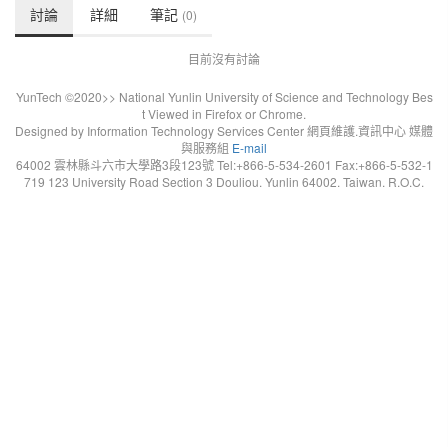
討論
詳細
筆記
(0)
目前沒有討論
YunTech ©2020>> National Yunlin University of Science and Technology Bes
t Viewed in Firefox or Chrome.
Designed by Information Technology Services Center 網頁維護.資訊中心 媒體
與服務組
E-mail
64002 雲林縣斗六市大學路3段123號 Tel:+866-5-534-2601 Fax:+866-5-532-1
719 123 University Road Section 3 Douliou. Yunlin 64002. Taiwan. R.O.C.