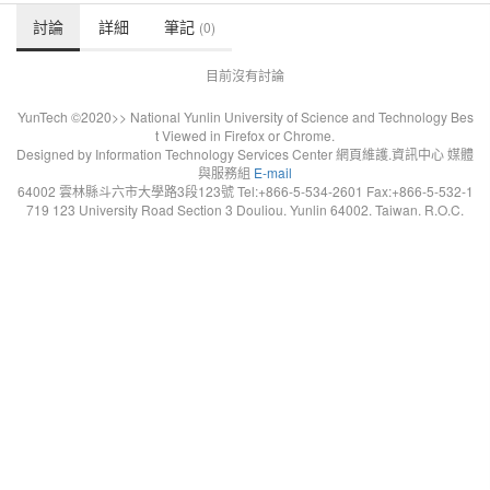
討論
詳細
筆記
(0)
目前沒有討論
YunTech ©2020>> National Yunlin University of Science and Technology Bes
t Viewed in Firefox or Chrome.
Designed by Information Technology Services Center 網頁維護.資訊中心 媒體
與服務組
E-mail
64002 雲林縣斗六市大學路3段123號 Tel:+866-5-534-2601 Fax:+866-5-532-1
719 123 University Road Section 3 Douliou. Yunlin 64002. Taiwan. R.O.C.