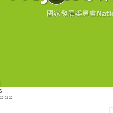
6
2-02-22