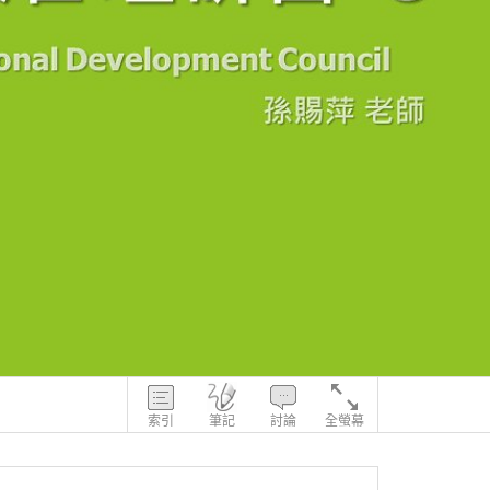
索引
筆記
討論
全螢幕