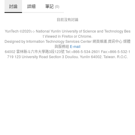
討論
詳細
筆記
(0)
目前沒有討論
YunTech ©2020>> National Yunlin University of Science and Technology Bes
t Viewed in Firefox or Chrome.
Designed by Information Technology Services Center 網頁維護.資訊中心 媒體
與服務組
E-mail
64002 雲林縣斗六市大學路3段123號 Tel:+866-5-534-2601 Fax:+866-5-532-1
719 123 University Road Section 3 Douliou. Yunlin 64002. Taiwan. R.O.C.