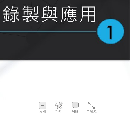
索引
筆記
討論
全螢幕