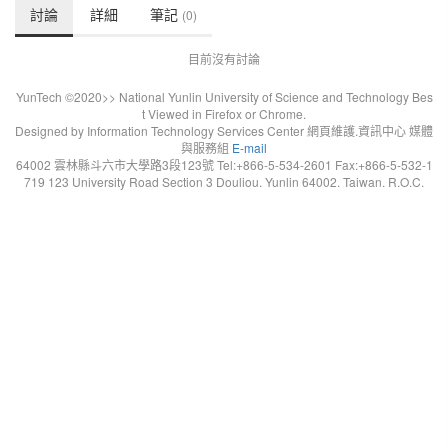
討論
詳細
筆記
(0)
目前沒有討論
YunTech ©2020>> National Yunlin University of Science and Technology Bes
t Viewed in Firefox or Chrome.
Designed by Information Technology Services Center 網頁維護.資訊中心 媒體
與服務組
E-mail
64002 雲林縣斗六市大學路3段123號 Tel:+866-5-534-2601 Fax:+866-5-532-1
719 123 University Road Section 3 Douliou. Yunlin 64002. Taiwan. R.O.C.