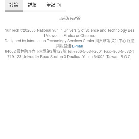
討論
詳細
筆記
(0)
目前沒有討論
YunTech ©2020>> National Yunlin University of Science and Technology Bes
t Viewed in Firefox or Chrome.
Designed by Information Technology Services Center 網頁維護.資訊中心 媒體
與服務組
E-mail
64002 雲林縣斗六市大學路3段123號 Tel:+866-5-534-2601 Fax:+866-5-532-1
719 123 University Road Section 3 Douliou. Yunlin 64002. Taiwan. R.O.C.