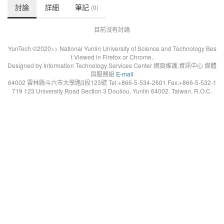
討論
詳細
筆記
(0)
目前沒有討論
YunTech ©2020>> National Yunlin University of Science and Technology Bes
t Viewed in Firefox or Chrome.
Designed by Information Technology Services Center 網頁維護.資訊中心 媒體
與服務組
E-mail
64002 雲林縣斗六市大學路3段123號 Tel:+866-5-534-2601 Fax:+866-5-532-1
719 123 University Road Section 3 Douliou. Yunlin 64002. Taiwan. R.O.C.