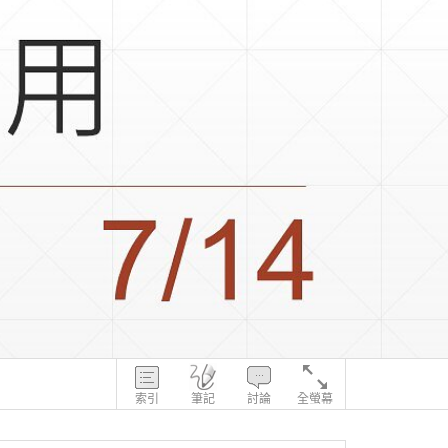
索引
筆記
討論
全螢幕