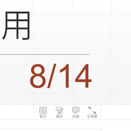
索引
筆記
討論
全螢幕