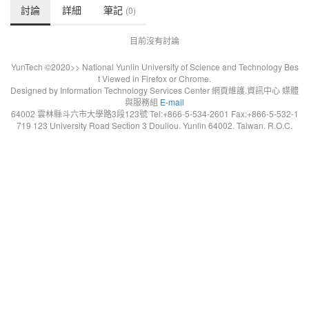
討論
詳細
筆記
(0)
目前沒有討論
YunTech ©2020>> National Yunlin University of Science and Technology Bes
t Viewed in Firefox or Chrome.
Designed by Information Technology Services Center 網頁維護.資訊中心 媒體
與服務組
E-mail
64002 雲林縣斗六市大學路3段123號 Tel:+866-5-534-2601 Fax:+866-5-532-1
719 123 University Road Section 3 Douliou. Yunlin 64002. Taiwan. R.O.C.