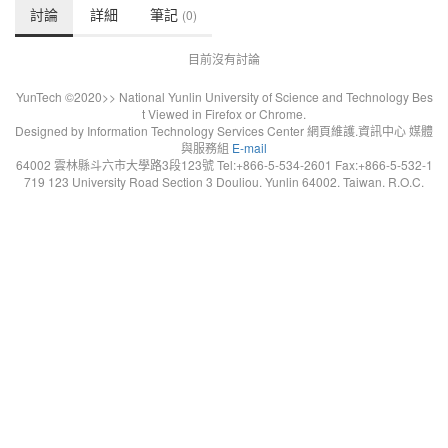
討論
詳細
筆記
(0)
目前沒有討論
YunTech ©2020>> National Yunlin University of Science and Technology Bes
t Viewed in Firefox or Chrome.
Designed by Information Technology Services Center 網頁維護.資訊中心 媒體
與服務組
E-mail
64002 雲林縣斗六市大學路3段123號 Tel:+866-5-534-2601 Fax:+866-5-532-1
719 123 University Road Section 3 Douliou. Yunlin 64002. Taiwan. R.O.C.