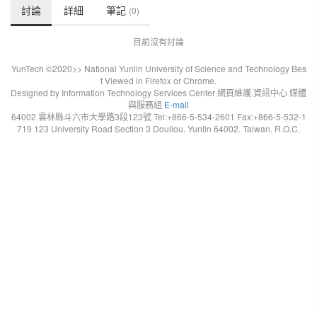
討論
詳細
筆記
(0)
目前沒有討論
YunTech ©2020>> National Yunlin University of Science and Technology Bes
t Viewed in Firefox or Chrome.
Designed by Information Technology Services Center 網頁維護.資訊中心 媒體
與服務組
E-mail
64002 雲林縣斗六市大學路3段123號 Tel:+866-5-534-2601 Fax:+866-5-532-1
719 123 University Road Section 3 Douliou. Yunlin 64002. Taiwan. R.O.C.