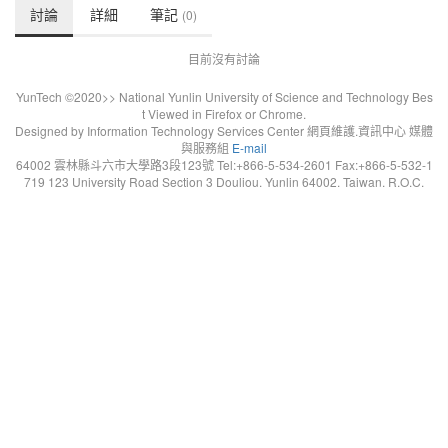
討論
詳細
筆記
(0)
目前沒有討論
YunTech ©2020>> National Yunlin University of Science and Technology Bes
t Viewed in Firefox or Chrome.
Designed by Information Technology Services Center 網頁維護.資訊中心 媒體
與服務組
E-mail
64002 雲林縣斗六市大學路3段123號 Tel:+866-5-534-2601 Fax:+866-5-532-1
719 123 University Road Section 3 Douliou. Yunlin 64002. Taiwan. R.O.C.