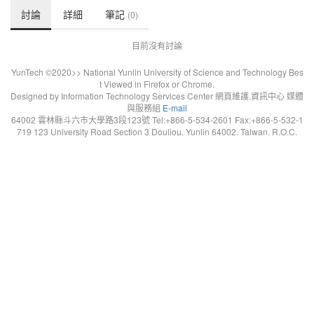
討論
詳細
筆記
(0)
目前沒有討論
YunTech ©2020>> National Yunlin University of Science and Technology Bes
t Viewed in Firefox or Chrome.
Designed by Information Technology Services Center 網頁維護.資訊中心 媒體
與服務組
E-mail
64002 雲林縣斗六市大學路3段123號 Tel:+866-5-534-2601 Fax:+866-5-532-1
719 123 University Road Section 3 Douliou. Yunlin 64002. Taiwan. R.O.C.