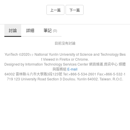
上一篇
下一篇
討論
詳細
筆記
(0)
目前沒有討論
YunTech ©2020>> National Yunlin University of Science and Technology Bes
t Viewed in Firefox or Chrome.
Designed by Information Technology Services Center 網頁維護.資訊中心 媒體
與服務組
E-mail
64002 雲林縣斗六市大學路3段123號 Tel:+866-5-534-2601 Fax:+866-5-532-1
719 123 University Road Section 3 Douliou. Yunlin 64002. Taiwan. R.O.C.