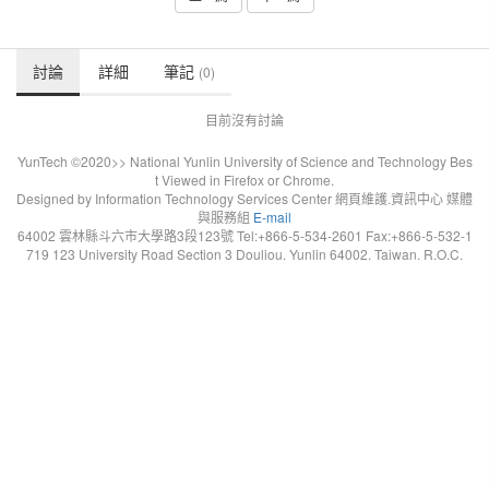
討論
詳細
筆記
(0)
目前沒有討論
YunTech ©2020>> National Yunlin University of Science and Technology Bes
t Viewed in Firefox or Chrome.
Designed by Information Technology Services Center 網頁維護.資訊中心 媒體
與服務組
E-mail
64002 雲林縣斗六市大學路3段123號 Tel:+866-5-534-2601 Fax:+866-5-532-1
719 123 University Road Section 3 Douliou. Yunlin 64002. Taiwan. R.O.C.