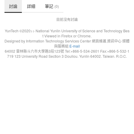
討論
詳細
筆記
(0)
目前沒有討論
YunTech ©2020>> National Yunlin University of Science and Technology Bes
t Viewed in Firefox or Chrome.
Designed by Information Technology Services Center 網頁維護.資訊中心 媒體
與服務組
E-mail
64002 雲林縣斗六市大學路3段123號 Tel:+866-5-534-2601 Fax:+866-5-532-1
719 123 University Road Section 3 Douliou. Yunlin 64002. Taiwan. R.O.C.