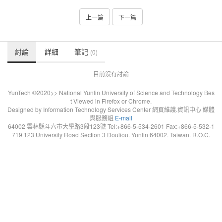
上一篇
下一篇
討論
詳細
筆記
(0)
目前沒有討論
YunTech ©2020>> National Yunlin University of Science and Technology Bes
t Viewed in Firefox or Chrome.
Designed by Information Technology Services Center 網頁維護.資訊中心 媒體
與服務組
E-mail
64002 雲林縣斗六市大學路3段123號 Tel:+866-5-534-2601 Fax:+866-5-532-1
719 123 University Road Section 3 Douliou. Yunlin 64002. Taiwan. R.O.C.