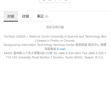
討論
詳細
筆記
(0)
目前沒有討論
YunTech ©2020>> National Yunlin University of Science and Technology Bes
t Viewed in Firefox or Chrome.
Designed by Information Technology Services Center 網頁維護.資訊中心 媒體
與服務組
E-mail
64002 雲林縣斗六市大學路3段123號 Tel:+866-5-534-2601 Fax:+866-5-532-1
719 123 University Road Section 3 Douliou. Yunlin 64002. Taiwan. R.O.C.