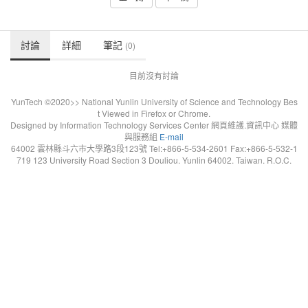
討論
詳細
筆記
(0)
目前沒有討論
YunTech ©2020>> National Yunlin University of Science and Technology Bes
t Viewed in Firefox or Chrome.
Designed by Information Technology Services Center 網頁維護.資訊中心 媒體
與服務組
E-mail
64002 雲林縣斗六市大學路3段123號 Tel:+866-5-534-2601 Fax:+866-5-532-1
719 123 University Road Section 3 Douliou. Yunlin 64002. Taiwan. R.O.C.