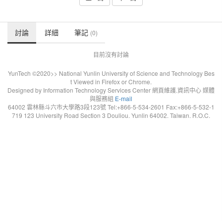
討論
詳細
筆記
(0)
目前沒有討論
YunTech ©2020>> National Yunlin University of Science and Technology Bes
t Viewed in Firefox or Chrome.
Designed by Information Technology Services Center 網頁維護.資訊中心 媒體
與服務組
E-mail
64002 雲林縣斗六市大學路3段123號 Tel:+866-5-534-2601 Fax:+866-5-532-1
719 123 University Road Section 3 Douliou. Yunlin 64002. Taiwan. R.O.C.