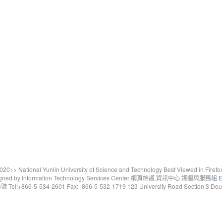
20>> National Yunlin University of Science and Technology Best Viewed in Firefo
gned by Information Technology Services Center 網頁維護.資訊中心 媒體與服務組
E
6-5-534-2601 Fax:+866-5-532-1719 123 University Road Section 3 Douliou