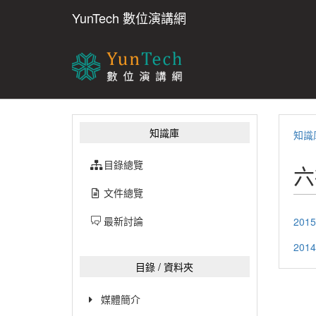
YunTech 數位演講網
知識庫
知識
目錄總覽
六
文件總覽
最新討論
201
20
目錄 / 資料夾
媒體簡介