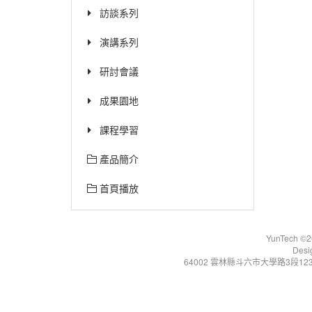
訪談系列
演講系列
研討會議
成果園地
課程學習
產品簡介
首頁播放
YunTech ©20
Desi
64002 雲林縣斗六市大學路3段123號 Tel:+86