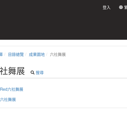
登入
庫
目錄總覽
成果園地
六社舞展
社舞展
搜尋
5Red六社舞展
14六社舞展