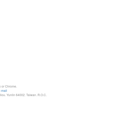
x or Chrome.
-mail
. Yunlin 64002. Taiwan. R.O.C.