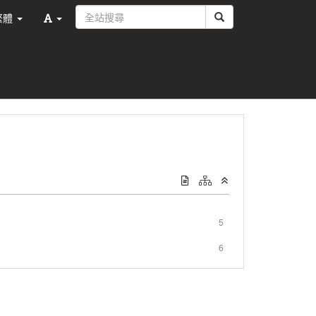
繁體
5
6