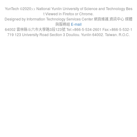
YunTech ©2020>> National Yunlin University of Science and Technology Bes
t Viewed in Firefox or Chrome.
Designed by Information Technology Services Center 網頁維護.資訊中心 媒體
與服務組
E-mail
64002 雲林縣斗六市大學路3段123號 Tel:+866-5-534-2601 Fax:+866-5-532-1
719 123 University Road Section 3 Douliou. Yunlin 64002. Taiwan. R.O.C.